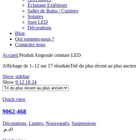
Éclairage Extérieurs
Salles de Bains / Cuisines
Solaires
Spot LED
Décorations
Blog
Qui sommes-nous ?
Contactez nous
Accueil
Produit Ampoule
ceinture LED
Affichage de 1–12 sur 17 résultats
Trié du plus récent au plus ancien
Show sidebar
Show
9
12
18
24
Quick view
9062-468
Décorations
,
Lustres
,
Nouveautés
,
Suspensions
د.م.
0