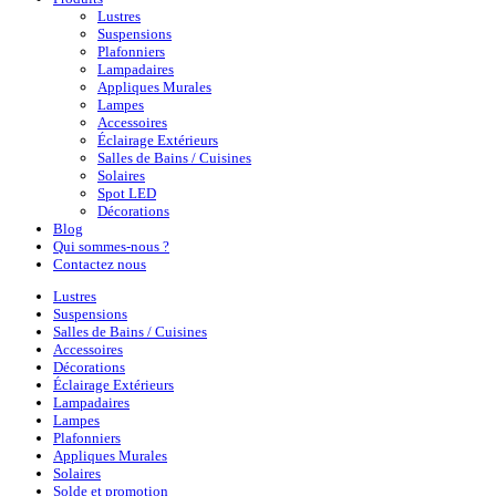
Lustres
Suspensions
Plafonniers
Lampadaires
Appliques Murales
Lampes
Accessoires
Éclairage Extérieurs
Salles de Bains / Cuisines
Solaires
Spot LED
Décorations
Blog
Qui sommes-nous ?
Contactez nous
Lustres
Suspensions
Salles de Bains / Cuisines
Accessoires
Décorations
Éclairage Extérieurs
Lampadaires
Lampes
Plafonniers
Appliques Murales
Solaires
Solde et promotion