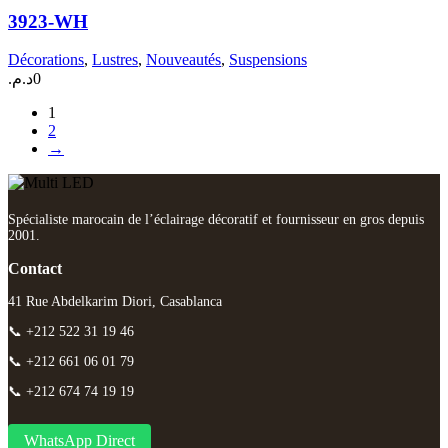
3923-WH
Décorations
,
Lustres
,
Nouveautés
,
Suspensions
د.م.
0
1
2
→
Spécialiste marocain de l’éclairage décoratif et fournisseur en gros depuis
2001.
Contact
41 Rue Abdelkarim Diori, Casablanca
📞 +212 522 31 19 46
📞 +212 661 06 01 79
📞 +212 674 74 19 19
WhatsApp Direct