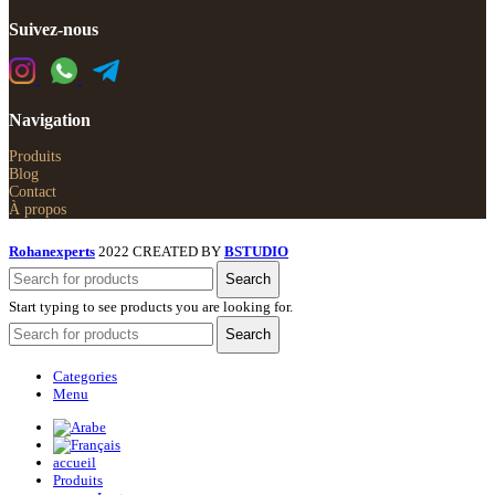
Suivez-nous
Navigation
Produits
Blog
Contact
À propos
Rohanexperts
2022 CREATED BY
BSTUDIO
Search
Start typing to see products you are looking for.
Search
Categories
Menu
accueil
Produits