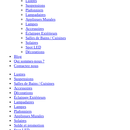
Lustres
Suspensions
Plafonniers
Lampadaires
Appliques Murales
Lampes
Accessoires
Éclairage Extérieurs
Salles de Bains / Cuisines
Solaires
Spot LED
Décorations
Blog
Qui sommes-nous ?
Contactez nous
Lustres
Suspensions
Salles de Bains / Cuisines
Accessoires
Décorations
Éclairage Extérieurs
Lampadaires
Lampes
Plafonniers
Appliques Murales
Solaires
Solde et promotion
Spot LED