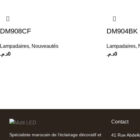
DM908CF
DM904BK
Lampadaires
,
Nouveautés
Lampadaires
,
د.م.
0
د.م.
0
Contact
Spécialiste marocain de l’éclairage décoratif et
41 Rue Abdelk