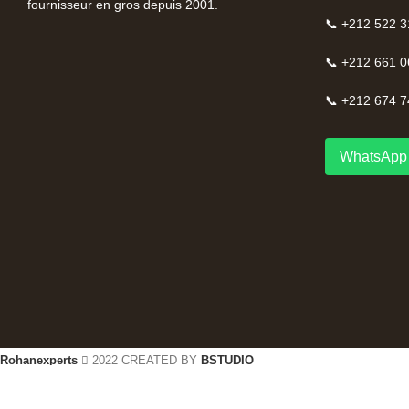
fournisseur en gros depuis 2001.
📞 +212 522 3
📞 +212 661 0
📞 +212 674 7
WhatsApp 
Rohanexperts
2022 CREATED BY
BSTUDIO
Shop