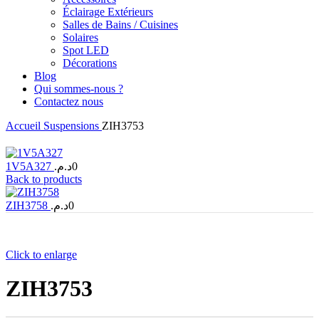
Éclairage Extérieurs
Salles de Bains / Cuisines
Solaires
Spot LED
Décorations
Blog
Qui sommes-nous ?
Contactez nous
Accueil
Suspensions
ZIH3753
1V5A327
د.م.
0
Back to products
ZIH3758
د.م.
0
Click to enlarge
ZIH3753