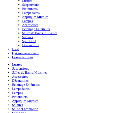
Lustres
Suspensions
Plafonniers
Lampadaires
Appliques Murales
Lampes
Accessoires
Éclairage Extérieurs
Salles de Bains / Cuisines
Solaires
Spot LED
Décorations
Blog
Qui sommes-nous ?
Contactez nous
Lustres
Suspensions
Salles de Bains / Cuisines
Accessoires
Décorations
Éclairage Extérieurs
Lampadaires
Lampes
Plafonniers
Appliques Murales
Solaires
Solde et promotion
Spot LED