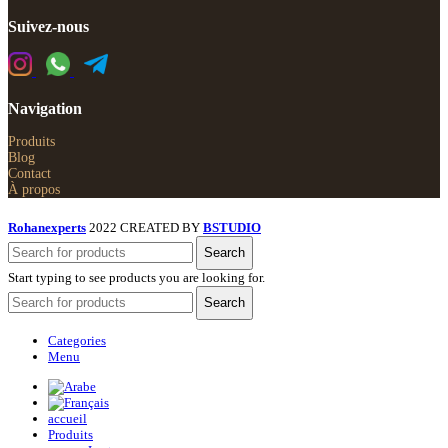
Suivez-nous
Navigation
Produits
Blog
Contact
À propos
Rohanexperts
2022 CREATED BY
BSTUDIO
Search
Start typing to see products you are looking for.
Search
Categories
Menu
accueil
Produits