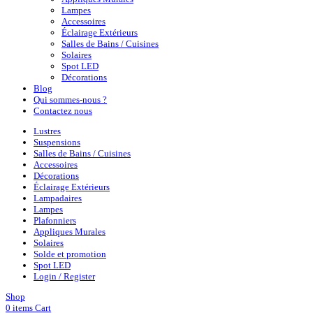
Lampes
Accessoires
Éclairage Extérieurs
Salles de Bains / Cuisines
Solaires
Spot LED
Décorations
Blog
Qui sommes-nous ?
Contactez nous
Lustres
Suspensions
Salles de Bains / Cuisines
Accessoires
Décorations
Éclairage Extérieurs
Lampadaires
Lampes
Plafonniers
Appliques Murales
Solaires
Solde et promotion
Spot LED
Login / Register
Shop
0
items
Cart