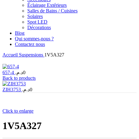
Éclairage Extérieurs
Salles de Bains / Cuisines
Solaires
Spot LED
Décorations
Blog
Qui sommes-nous ?
Contactez nous
Accueil
Suspensions
1V5A327
657-4
د.م.
0
Back to products
ZIH3753
د.م.
0
Click to enlarge
1V5A327