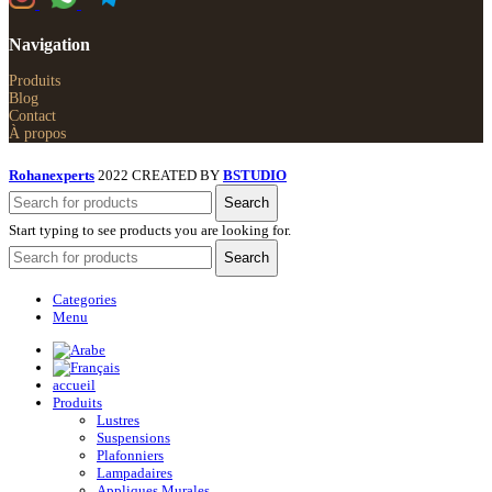
Navigation
Produits
Blog
Contact
À propos
Rohanexperts
2022 CREATED BY
BSTUDIO
Search
Start typing to see products you are looking for.
Search
Categories
Menu
accueil
Produits
Lustres
Suspensions
Plafonniers
Lampadaires
Appliques Murales