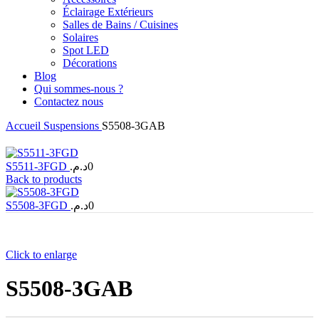
Éclairage Extérieurs
Salles de Bains / Cuisines
Solaires
Spot LED
Décorations
Blog
Qui sommes-nous ?
Contactez nous
Accueil
Suspensions
S5508-3GAB
S5511-3FGD
د.م.
0
Back to products
S5508-3FGD
د.م.
0
Click to enlarge
S5508-3GAB