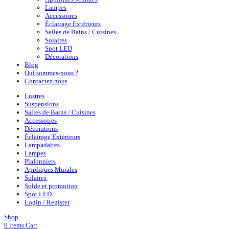
Lampes
Accessoires
Éclairage Extérieurs
Salles de Bains / Cuisines
Solaires
Spot LED
Décorations
Blog
Qui sommes-nous ?
Contactez nous
Lustres
Suspensions
Salles de Bains / Cuisines
Accessoires
Décorations
Éclairage Extérieurs
Lampadaires
Lampes
Plafonniers
Appliques Murales
Solaires
Solde et promotion
Spot LED
Login / Register
Shop
0
items
Cart