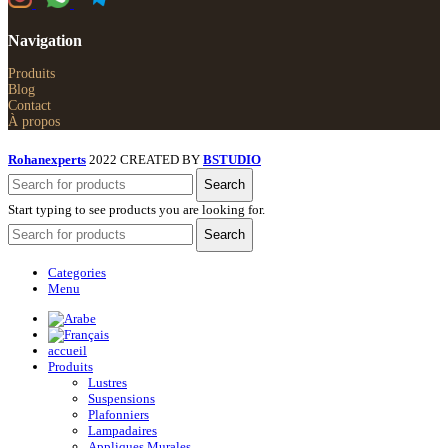
Navigation
Produits
Blog
Contact
À propos
Rohanexperts
2022 CREATED BY
BSTUDIO
Search
Start typing to see products you are looking for.
Search
Categories
Menu
accueil
Produits
Lustres
Suspensions
Plafonniers
Lampadaires
Appliques Murales