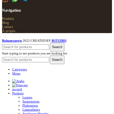
Navigation
Produits
Blog
Contact
À propos
Rohanexperts
2022 CREATED BY
BSTUDIO
Search
Start typing to see products you are looking for.
Search
Categories
Menu
accueil
Produits
Lustres
Suspensions
Plafonniers
Lampadaires
Appliques Murales