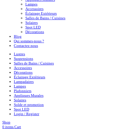
Lampes
Accessoires
Éclairage Extérieurs
Salles de Bains / Cuisines
Solaires
Spot LED
Décorations
Blog
Qui sommes-nous ?
Contactez nous
Lustres
Suspensions
Salles de Bains / Cuisines
Accessoires
Décorations
Éclairage Extérieurs
Lampadaires
Lampes
Plafonniers
Appliques Murales
Solaires
Solde et promotion
Spot LED
Login / Register
Shop
0
items
Cart