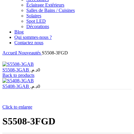
Éclairage Extérieurs
Salles de Bains / Cuisines
Solaires
Spot LED
Décorations
Blog
Qui sommes-nous ?
Contactez nous
Accueil
Nouveautés
S5508-3FGD
S5508-3GAB
د.م.
0
Back to products
S5408-3GAB
د.م.
0
Click to enlarge
S5508-3FGD