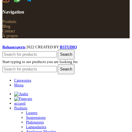
Navigation
Produits
Blog
Contact
À propos
Rohanexperts
2022 CREATED BY
BSTUDIO
Search
Start typing to see products you are looking for.
Search
Categories
Menu
accueil
Produits
Lustres
Suspensions
Plafonniers
Lampadaires
Appliques Murales