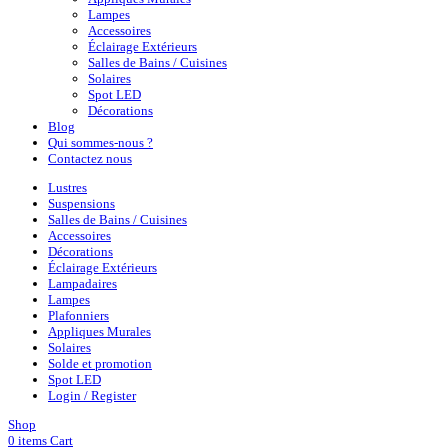
Lampes
Accessoires
Éclairage Extérieurs
Salles de Bains / Cuisines
Solaires
Spot LED
Décorations
Blog
Qui sommes-nous ?
Contactez nous
Lustres
Suspensions
Salles de Bains / Cuisines
Accessoires
Décorations
Éclairage Extérieurs
Lampadaires
Lampes
Plafonniers
Appliques Murales
Solaires
Solde et promotion
Spot LED
Login / Register
Shop
0
items
Cart