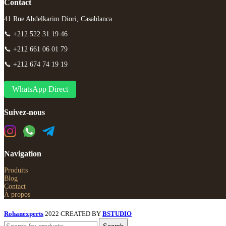
Contact
41 Rue Abdelkarim Diori, Casablanca
📞 +212 522 31 19 46
📞 +212 661 06 01 79
📞 +212 674 74 19 19
WhatsApp Direct
Suivez-nous
Navigation
Produits
Blog
Contact
À propos
Rohanexperts
2022 CREATED BY
BSTUDIO