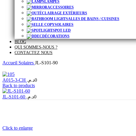
LAMPES
ACCESSOIRES
ÉCLAIRAGE EXTÉRIEURS
SALLES DE BAINS / CUISINES
SOLAIRES
SPOT LED
DÉCORATIONS
BLOG
QUI SOMMES-NOUS ?
CONTACTEZ NOUS
Accueil
Solaires
JL-S101-90
A015-3-CH
د.م.
0
Back to products
JL-S101-60
د.م.
0
Click to enlarge