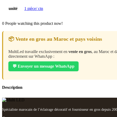
unité
1 pièce/ ctn
0
People watching this product now!
📦 Vente en gros au Maroc et pays voisins
MultiLed travaille exclusivement en
vente en gros
, au Maroc et d
directement sur WhatsApp :
💬 Envoyer un message WhatsApp
Description
Spécialiste marocain de l’éclairage décoratif et fournisseur en gros depuis 20