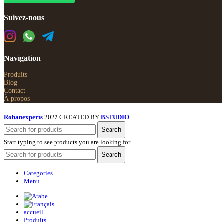
Suivez-nous
Navigation
Produits
Blog
Contact
À propos
Rohanexperts
2022 CREATED BY
BSTUDIO
Search
Start typing to see products you are looking for.
Search
Categories
Menu
accueil
Produits