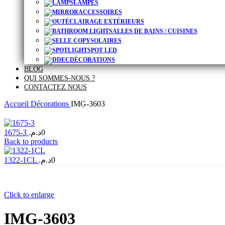
LAMPES
ACCESSOIRES
ÉCLAIRAGE EXTÉRIEURS
SALLES DE BAINS / CUISINES
SOLAIRES
SPOT LED
DÉCORATIONS
BLOG
QUI SOMMES-NOUS ?
CONTACTEZ NOUS
Accueil
Décorations
IMG-3603
1675-3
د.م.
0
Back to products
1322-1CL
د.م.
0
Click to enlarge
IMG-3603