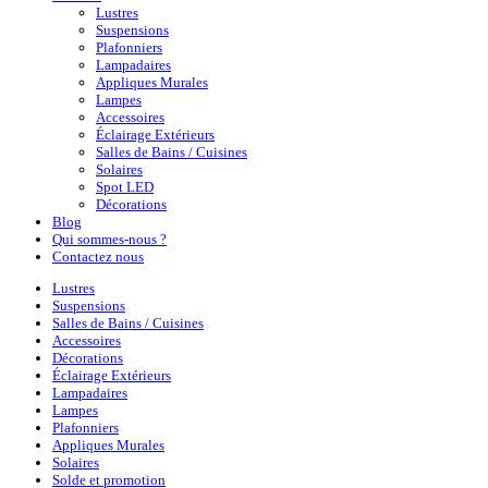
Lustres
Suspensions
Plafonniers
Lampadaires
Appliques Murales
Lampes
Accessoires
Éclairage Extérieurs
Salles de Bains / Cuisines
Solaires
Spot LED
Décorations
Blog
Qui sommes-nous ?
Contactez nous
Lustres
Suspensions
Salles de Bains / Cuisines
Accessoires
Décorations
Éclairage Extérieurs
Lampadaires
Lampes
Plafonniers
Appliques Murales
Solaires
Solde et promotion