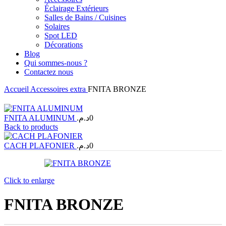
Éclairage Extérieurs
Salles de Bains / Cuisines
Solaires
Spot LED
Décorations
Blog
Qui sommes-nous ?
Contactez nous
Accueil
Accessoires
extra
FNITA BRONZE
FNITA ALUMINUM
د.م.
0
Back to products
CACH PLAFONIER
د.م.
0
Click to enlarge
FNITA BRONZE