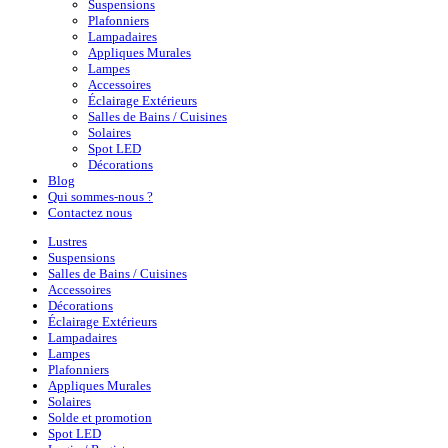
Suspensions
Plafonniers
Lampadaires
Appliques Murales
Lampes
Accessoires
Éclairage Extérieurs
Salles de Bains / Cuisines
Solaires
Spot LED
Décorations
Blog
Qui sommes-nous ?
Contactez nous
Lustres
Suspensions
Salles de Bains / Cuisines
Accessoires
Décorations
Éclairage Extérieurs
Lampadaires
Lampes
Plafonniers
Appliques Murales
Solaires
Solde et promotion
Spot LED