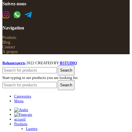
Suivez-nous
Navigation
Produits
Blog
Contact
À propos
Rohanexperts
2022 CREATED BY
BSTUDIO
Search
Start typing to see products you are looking for.
Search
Categories
Menu
accueil
Produits
Lustres