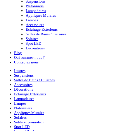
Suspensions
Plafonniers
Lampadaires
Appliques Murales
Lampes
Accessoires
Éclairage Extérieurs
Salles de Bains / Cuisines
Solaires
Spot LED
Décorations
Blog
Qui sommes-nous ?
Contactez nous
Lustres
Suspensions
Salles de Bains / Cuisines
Accessoires
Décorations
Éclairage Extérieurs
Lampadaires
Lampes
Plafonniers
Appliques Murales
Solaires
Solde et promotion
Spot LED