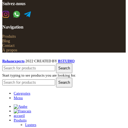
Suivez-nous
Navigation
Produits
Blog
Contact
À propos
Rohanexperts
2022 CREATED BY
BSTUDIO
Search
Start typing to see products you are looking for.
Search
Categories
Menu
accueil
Produits
Lustres