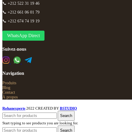
📞 +212 522 31 19 46
📞 +212 661 06 01 79
📞 +212 674 74 19 19
WhatsApp Direct
Suivez-nous
Navigation
Produits
Blog
Contact
À propos
Rohanexperts
2022 CREATED BY
BSTUDIO
Search
Start typing to see products you are looking for.
Search