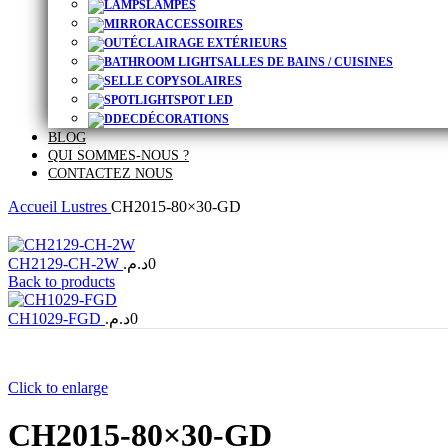
LAMPES
ACCESSOIRES
ÉCLAIRAGE EXTÉRIEURS
SALLES DE BAINS / CUISINES
SOLAIRES
SPOT LED
DÉCORATIONS
BLOG
QUI SOMMES-NOUS ?
CONTACTEZ NOUS
Accueil
Lustres
CH2015-80×30-GD
CH2129-CH-2W
د.م.
0
Back to products
CH1029-FGD
د.م.
0
Click to enlarge
CH2015-80×30-GD