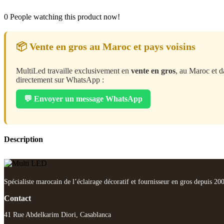
0
People watching this product now!
📦 Vente en gros au Maroc et pays voisins
MultiLed travaille exclusivement en
vente en gros
, au Maroc et d
directement sur WhatsApp :
💬 Envoyer un message WhatsApp
Description
Spécialiste marocain de l’éclairage décoratif et fournisseur en gros depuis 20
Contact
41 Rue Abdelkarim Diori, Casablanca