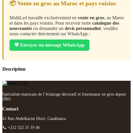
📦 Vente en gros au Maroc et pays voisins
MultiLed travaille exclusivement en
vente en gros
, au Maroc
et dans les pays voisins. Pour recevoir notre
catalogue des
nouveautés
ou demander un
devis personnalisé
, veuillez
nous contacter directement sur WhatsApp :
💬 Envoyer un message WhatsApp
Description
Spécialiste marocain de l’éclairage décoratif et fournisseur en gros depuis
2001.
Contact
41 Rue Abdelkarim Diori, Casablanca
📞 +212 522 31 19 46