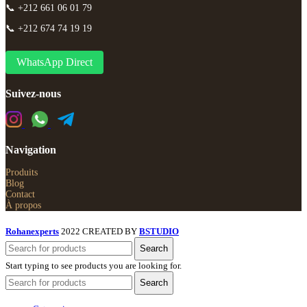
📞 +212 661 06 01 79
📞 +212 674 74 19 19
WhatsApp Direct
Suivez-nous
Navigation
Produits
Blog
Contact
À propos
Rohanexperts
2022 CREATED BY
BSTUDIO
Search
Start typing to see products you are looking for.
Search