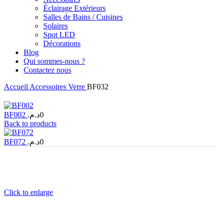
Éclairage Extérieurs
Salles de Bains / Cuisines
Solaires
Spot LED
Décorations
Blog
Qui sommes-nous ?
Contactez nous
Accueil
Accessoires
Verre
BF032
BF002
د.م.
0
Back to products
BF072
د.م.
0
Click to enlarge