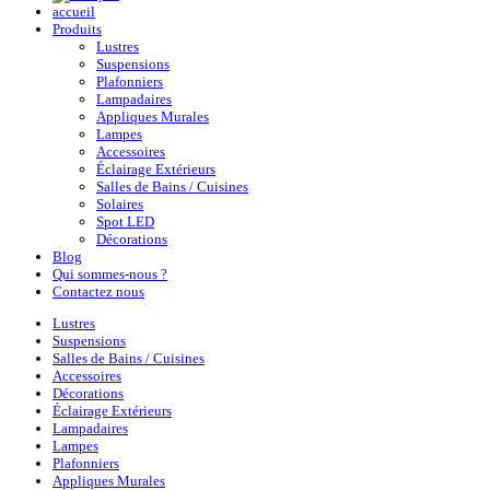
accueil
Produits
Lustres
Suspensions
Plafonniers
Lampadaires
Appliques Murales
Lampes
Accessoires
Éclairage Extérieurs
Salles de Bains / Cuisines
Solaires
Spot LED
Décorations
Blog
Qui sommes-nous ?
Contactez nous
Lustres
Suspensions
Salles de Bains / Cuisines
Accessoires
Décorations
Éclairage Extérieurs
Lampadaires
Lampes
Plafonniers
Appliques Murales