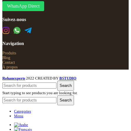
WhatsApp Direct
Suivez-nous
Navigation
Produits
Blog
Contact
À propos
Rohanexperts
2022 CREATED BY
BSTUDIO
Search
Start typing to see products you are looking for.
Search
Categories
Menu