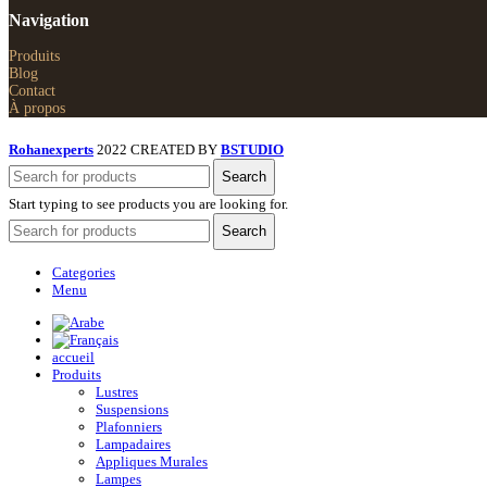
Navigation
Produits
Blog
Contact
À propos
Rohanexperts
2022 CREATED BY
BSTUDIO
Search
Start typing to see products you are looking for.
Search
Categories
Menu
accueil
Produits
Lustres
Suspensions
Plafonniers
Lampadaires
Appliques Murales
Lampes