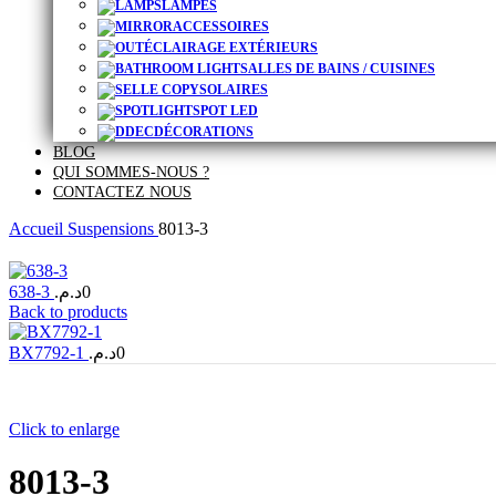
LAMPES
ACCESSOIRES
ÉCLAIRAGE EXTÉRIEURS
SALLES DE BAINS / CUISINES
SOLAIRES
SPOT LED
DÉCORATIONS
BLOG
QUI SOMMES-NOUS ?
CONTACTEZ NOUS
Accueil
Suspensions
8013-3
638-3
د.م.
0
Back to products
BX7792-1
د.م.
0
Click to enlarge
8013-3