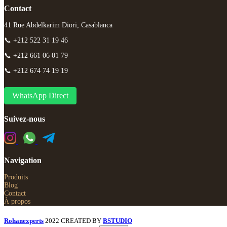
Contact
41 Rue Abdelkarim Diori, Casablanca
📞 +212 522 31 19 46
📞 +212 661 06 01 79
📞 +212 674 74 19 19
WhatsApp Direct
Suivez-nous
Navigation
Produits
Blog
Contact
À propos
Rohanexperts
2022 CREATED BY
BSTUDIO