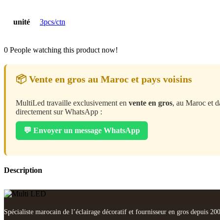
unité
3pcs/ctn
0
People watching this product now!
📦 Vente en gros au Maroc et pays voisins
MultiLed travaille exclusivement en
vente en gros
, au Maroc et d
directement sur WhatsApp :
💬 Envoyer un message WhatsApp
Description
Spécialiste marocain de l’éclairage décoratif et fournisseur en gros depuis 20