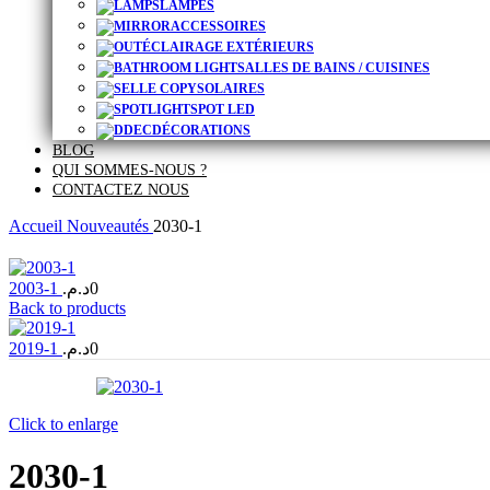
LAMPES
ACCESSOIRES
ÉCLAIRAGE EXTÉRIEURS
SALLES DE BAINS / CUISINES
SOLAIRES
SPOT LED
DÉCORATIONS
BLOG
QUI SOMMES-NOUS ?
CONTACTEZ NOUS
Accueil
Nouveautés
2030-1
2003-1
د.م.
0
Back to products
2019-1
د.م.
0
Click to enlarge
2030-1