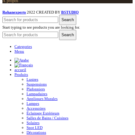
À propos
Rohanexperts
2022 CREATED BY
BSTUDIO
Search
Start typing to see products you are looking for.
Search
Categories
Menu
accueil
Produits
Lustres
Suspensions
Plafonniers
Lampadaires
Appliques Murales
Lampes
Accessoires
Éclairage Extérieurs
Salles de Bains / Cuisines
Solaires
Spot LED
Décorations