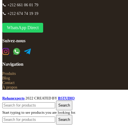
📞 +212 661 06 01 79
📞 +212 674 74 19 19
WhatsApp Direct
Suivez-nous
Navigation
Produits
Blog
Contact
À propos
Rohanexperts
2022 CREATED BY
BSTUDIO
Search
Start typing to see products you are looking for.
Search