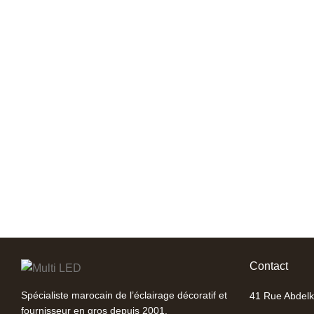
Contact
Spécialiste marocain de l’éclairage décoratif et
41 Rue Abdelk
fournisseur en gros depuis 2001.