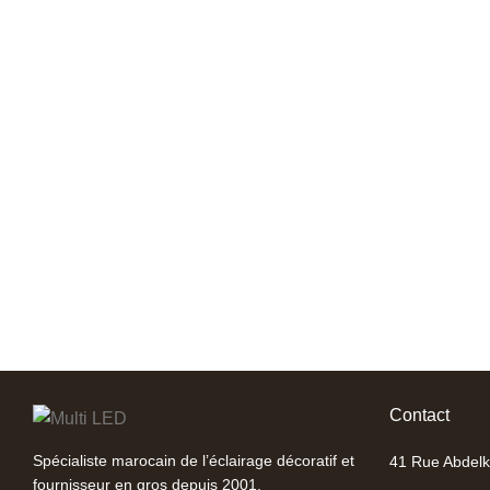
Contact
Spécialiste marocain de l’éclairage décoratif et
41 Rue Abdelk
fournisseur en gros depuis 2001.