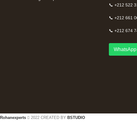
📞 +212 522 3
📞 +212 661 0
📞 +212 674 7
WhatsApp 
Rohanexperts
2022 CREATED BY
BSTUDIO
Shop
0
items
Cart