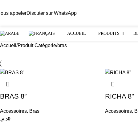
ous appeler
Discuter sur WhatsApp
ACCUEIL
PRODUITS
B
Accueil
Produit Catégorie
bras
BRAS 8″
RICHA 8″
Accessoires
,
Bras
Accessoires
,
B
د.م.
0