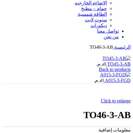
الاضاءه الخارجیه
حمام – مطبخ
الطاقة شمسية
سبوت لايت
ديكورات
تواصل معنا
من نحن
الرئيسية
TO46-3-AB
TO45-3-AB
0
د.م.
Back to products
A015-3-FGD
0
د.م.
Click to enlarge
TO46-3-AB
معلومات إضافية