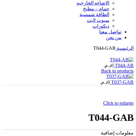
الاضاءه الخارجیه
حمام – مطبخ
الطاقة شمسية
سبوت لايت
ديكورات
تواصل معنا
من نحن
الرئيسية
T044-GAB
T044-AB
0
د.م.
Back to products
T037-GAB
0
د.م.
Click to enlarge
T044-GAB
معلومات إضافية