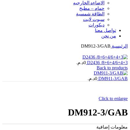
الاضاءه الخارجیه
حمام – مطبخ
الطاقة شمسية
سبوت لايت
ديكورات
تواصل معنا
من نحن
الرئيسية
DM912-3/GAB
D2436 /8+6+4/6+4+3
0
د.م.
Back to products
DM911-3/GAB
0
د.م.
Click to enlarge
DM912-3/GAB
معلومات إضافية