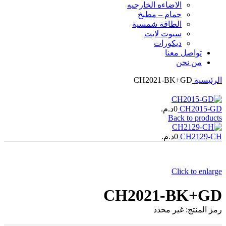
الاضاءه الخارجیه
حمام – مطبخ
الطاقة شمسية
سبوت لايت
ديكورات
تواصل معنا
من نحن
الرئيسية
CH2021-BK+GD
CH2015-GD
0
د.م.
Back to products
CH2129-CH
0
د.م.
Click to enlarge
CH2021-BK+GD
رمز المنتج:
غير محدد