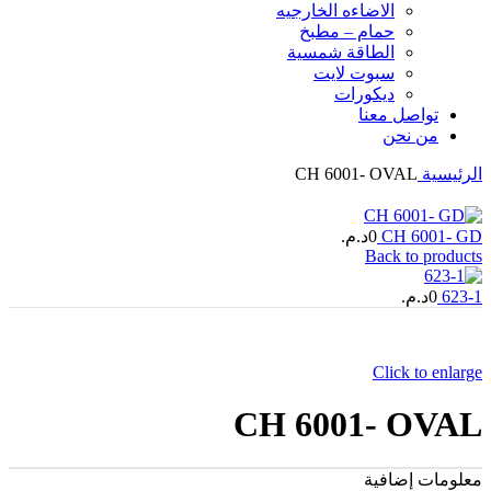
الاضاءه الخارجیه
حمام – مطبخ
الطاقة شمسية
سبوت لايت
ديكورات
تواصل معنا
من نحن
الرئيسية
CH 6001- OVAL
CH 6001- GD
0
د.م.
Back to products
623-1
0
د.م.
Click to enlarge
CH 6001- OVAL
معلومات إضافية