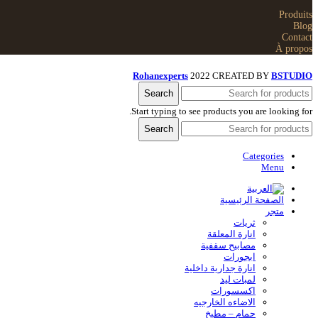
Produits
Blog
Contact
À propos
Rohanexperts
2022 CREATED BY
BSTUDIO
Search
Start typing to see products you are looking for.
Search
Categories
Menu
الصفحة الرئيسية
متجر
ثريات
انارة المعلقة
مصابيح سقفية
ابجورات
انارة جدارية داخلية
لمبات ليد
اكسسورات
الاضاءه الخارجیه
حمام – مطبخ