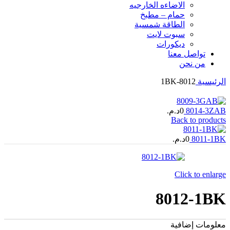
الاضاءه الخارجیه
حمام – مطبخ
الطاقة شمسية
سبوت لايت
ديكورات
تواصل معنا
من نحن
الرئيسية
8012-1BK
8014-3ZAB
0
د.م.
Back to products
8011-1BK
0
د.م.
Click to enlarge
8012-1BK
معلومات إضافية