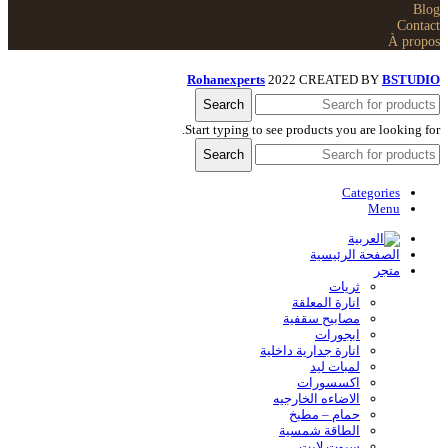
Blog
Contact
À propos
Rohanexperts
2022 CREATED BY
BSTUDIO
Search
Start typing to see products you are looking for.
Search
Categories
Menu
الصفحة الرئيسية
متجر
ثريات
انارة المعلقة
مصابيح سقفية
ابجورات
انارة جدارية داخلية
لمبات ليد
اكسسورات
الاضاءه الخارجیه
حمام – مطبخ
الطاقة شمسية
سبوت لايت