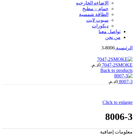
الاضاءه الخارجیه
حمام – مطبخ
الطاقة شمسية
سبوت لايت
ديكورات
تواصل معنا
من نحن
الرئيسية
8006-3
7047-2SMOKE
0
د.م.
Back to products
8007-3
0
د.م.
Click to enlarge
8006-3
معلومات إضافية