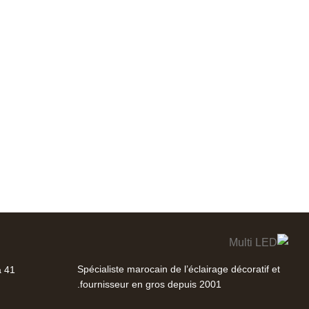
Spécialiste marocain de l’éclairage décoratif et
41 Rue Abdelkarim Diori, Casablanca
fournisseur en gros depuis 2001.