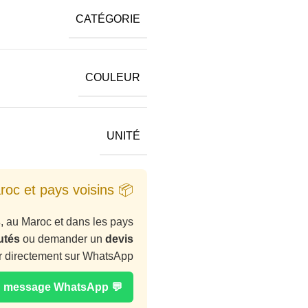
CATÉGORIE
COULEUR
UNITÉ
📦 Vente en gros au Maroc et pays voisins
s
, au Maroc et dans les pays
utés
ou demander un
devis
r directement sur WhatsApp :
💬 Envoyer un message WhatsApp